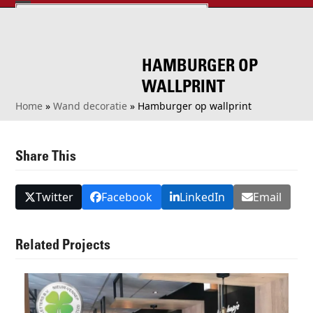
Skip
Open
Close
NAAR LOGO'S & LETTERS? KLIK HIER!
to
info@logosenletters.nl
0252 - 624 401
mobile
mobile
content
menu
menu
HAMBURGER OP
WALLPRINT
Home
»
Wand decoratie
»
Hamburger op wallprint
Share This
Twitter
Facebook
LinkedIn
Email
Related Projects