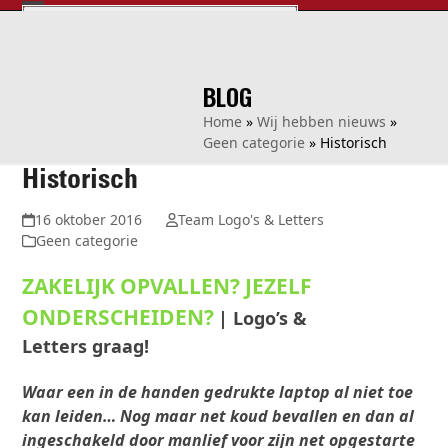
Skip
Open
Close
NAAR LOGO'S & LETTERS? KLIK HIER!
to
info@logosenletters.nl
0252 - 624 401
mobile
mobile
content
menu
menu
BLOG
Home
»
Wij hebben nieuws
»
Geen categorie
»
Historisch
Historisch
16 oktober 2016
Team Logo's & Letters
Geen categorie
ZAKELIJK OPVALLEN? JEZELF
ONDERSCHEIDEN?
| Logo’s &
Letters graag!
Waar een in de handen gedrukte laptop al niet toe
kan leiden… Nog maar net koud bevallen en dan al
ingeschakeld door manlief voor zijn net opgestarte