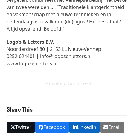
vergeten, combineert het Vennepse bedrijf het beste
van twee werelden….. “Traditionele klantgerichtheid
en vakmanschap met nieuwe technieken en in
hedendaagse opvallende (de)signs)! Het resultaat?
Altijd opvallend! Beloofd!”
Logo’s & Letters B.V.
Noorderdreef 80 | 2153 LL Nieuw-Vennep
0252-624401 | info@logosenletters.nl
www.logosenletters.nl
Download het artikel
Share This
Twitter
Facebook
LinkedIn
Email