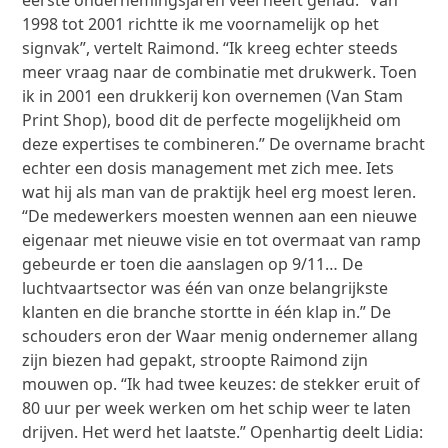
eerste ondernemingsjaren veel heeft gehad. “Van
1998 tot 2001 richtte ik me voornamelijk op het
signvak”, vertelt Raimond. “Ik kreeg echter steeds
meer vraag naar de combinatie met drukwerk. Toen
ik in 2001 een drukkerij kon overnemen (Van Stam
Print Shop), bood dit de perfecte mogelijkheid om
deze expertises te combineren.” De overname bracht
echter een dosis management met zich mee. Iets
wat hij als man van de praktijk heel erg moest leren.
“De medewerkers moesten wennen aan een nieuwe
eigenaar met nieuwe visie en tot overmaat van ramp
gebeurde er toen die aanslagen op 9/11… De
luchtvaartsector was één van onze belangrijkste
klanten en die branche stortte in één klap in.” De
schouders eron der Waar menig ondernemer allang
zijn biezen had gepakt, stroopte Raimond zijn
mouwen op. “Ik had twee keuzes: de stekker eruit of
80 uur per week werken om het schip weer te laten
drijven. Het werd het laatste.” Openhartig deelt Lidia: